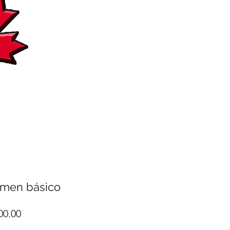
umen básico
io
Precio
00.00