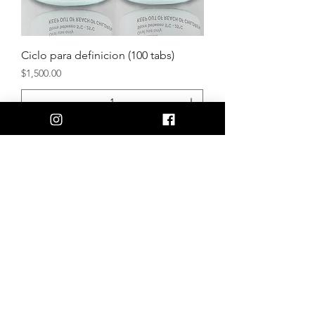
Ciclo para definicion (100 tabs)
Precio
$1,500.00
Agregar al carrito