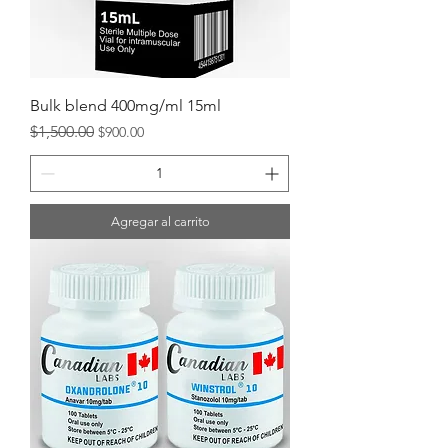
Bulk blend 400mg/ml 15ml
Precio
Precio de oferta
$1,500.00
$900.00
Agregar al carrito