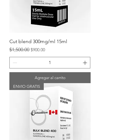
Cut blend 300mg/ml 15ml
Precio
Precio de oferta
$1,500.00
$900.00
Agregar al carrito
ENVIO GRATIS